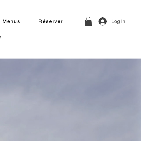
s Menus
Réserver
Log In
e