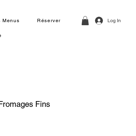
s Menus
Réserver
Log In
e
 Fromages Fins